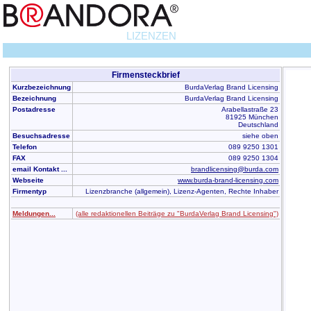
LIZENZEN
Firmensteckbrief
Kurzbezeichnung
BurdaVerlag Brand Licensing
Bezeichnung
BurdaVerlag Brand Licensing
Postadresse
Arabellastraße 23
81925 München
Deutschland
Besuchsadresse
siehe oben
Telefon
089 9250 1301
FAX
089 9250 1304
email Kontakt ...
brandlicensing@burda.com
Webseite
www.burda-brand-licensing.com
Firmentyp
Lizenzbranche (allgemein), Lizenz-Agenten, Rechte Inhaber
Meldungen...
(alle redaktionellen Beiträge zu "BurdaVerlag Brand Licensing")