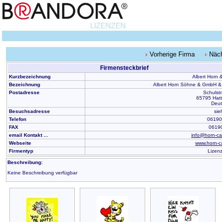
LIZENZEN
Vorherige Firma
Näc
Firmensteckbrief
Kurzbezeichnung
Albert Horn
Bezeichnung
Albert Horn Söhne & GmbH &
Postadresse
Schulst
65795 Hatt
Deut
Besuchsadresse
sie
Telefon
06190
FAX
0619
email Kontakt ...
info@horn-ca
Webseite
www.horn-c
Firmentyp
Lizen
Beschreibung:
Keine Beschreibung verfügbar