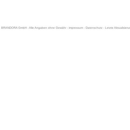
6 BRANDORA GmbH - Alle Angaben ohne Gewähr -
impressum
-
Datenschutz
- Letzte Aktualisier