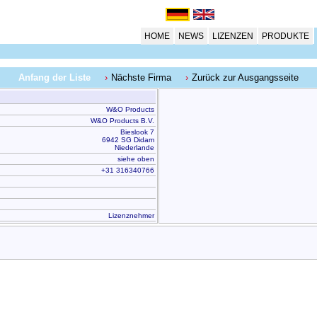
HOME
NEWS
LIZENZEN
PRODUKTE
Anfang der Liste
Nächste Firma
Zurück zur Ausgangsseite
W&O Products
W&O Products B.V.
Bieslook 7
6942 SG Didam
Niederlande
siehe oben
+31 316340766
Lizenznehmer