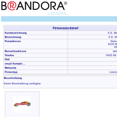
LIZENZEN
Firmensteckbrief
Kurzbezeichnung
K.E. M
Bezeichnung
K.E. M
Postadresse
Sintr
8220 B
D
Besuchsadresse
sie
Telefon
0045 89
FAX
email Kontakt ...
Webseite
Firmentyp
Lizen
Beschreibung:
Keine Beschreibung verfügbar