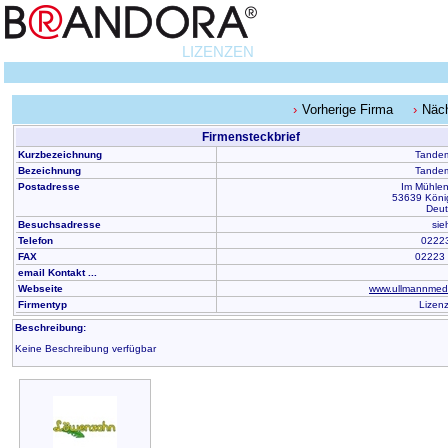
LIZENZEN
Vorherige Firma
Näc
Firmensteckbrief
Kurzbezeichnung
Tandem
Bezeichnung
Tandem
Postadresse
Im Mühlen
53639 Köni
Deut
Besuchsadresse
sie
Telefon
0222
FAX
02223
email Kontakt ...
Webseite
www.ullmannmed
Firmentyp
Lizen
Beschreibung:
Keine Beschreibung verfügbar