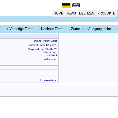
HOME
NEWS
LIZENZEN
PRODUKTE
Vorherige Firma
Nächste Firma
Zurück zur Ausgangsseite
Zweifel Pomy-Chips
Zweifel Pomy-Chips AG
Regensdorfer Straße 20
8049 Zürich
Schweiz
siehe oben
Lizenznehmer