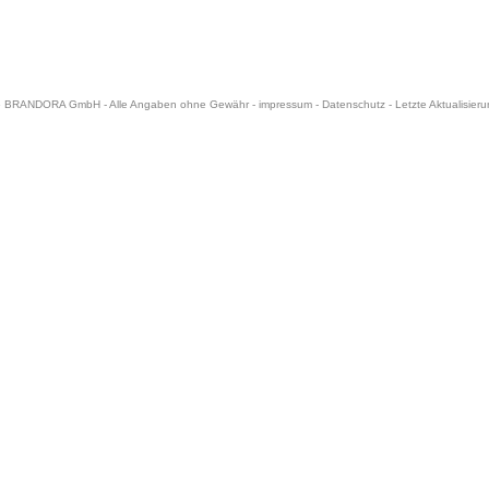
6 BRANDORA GmbH - Alle Angaben ohne Gewähr -
impressum
-
Datenschutz
- Letzte Aktualisier