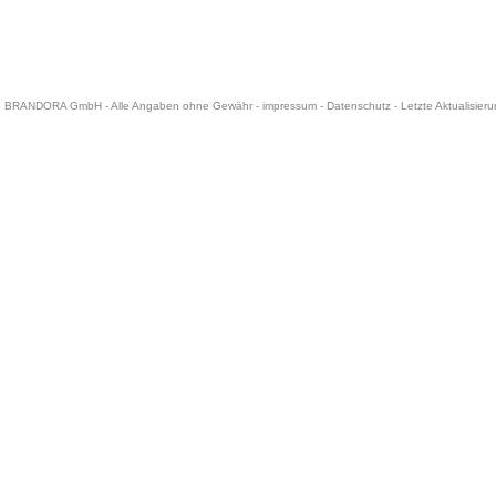
6 BRANDORA GmbH - Alle Angaben ohne Gewähr -
impressum
-
Datenschutz
- Letzte Aktualisier