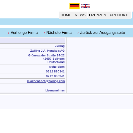
HOME
NEWS
LIZENZEN
PRODUKTE
Vorherige Firma
Nächste Firma
Zurück zur Ausgangsseite
Zwilling
Zwilling J.A. Henckels AG
Grünewalder Straße 14-22
42657 Solingen
Deutschland
siehe oben
0212 880341
0212 880341
m.achenbach@zwilling.com
Lizenznehmer