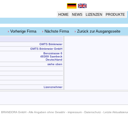
HOME
NEWS
LIZENZEN
PRODUKTE
Vorherige Firma
Nächste Firma
Zurück zur Ausgangsseite
GMTS Brinkmeier
GMTS Brinkmeier GmbH
Benzstrasse 6
48369 Saerbeck
Deutschland
siehe oben
Lizenznehmer
6 BRANDORA GmbH - Alle Angaben ohne Gewähr -
impressum
-
Datenschutz
- Letzte Aktualisier