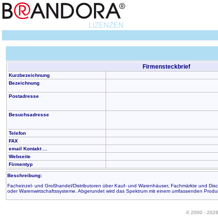
LIZENZEN
Firmensteckbrief
Kurzbezeichnung
Bezeichnung
Postadresse
Besuchsadresse
Telefon
FAX
email Kontakt ...
Webseite
Firmentyp
Beschreibung:
Facheinzel- und Großhandel/Distributoren über Kauf- und Warenhäuser, Fachmärkte und Disc
oder Warenwirtschaftssysteme. Abgerundet wird das Spektrum mit einem umfassenden Produkt-
© 2000 - 202