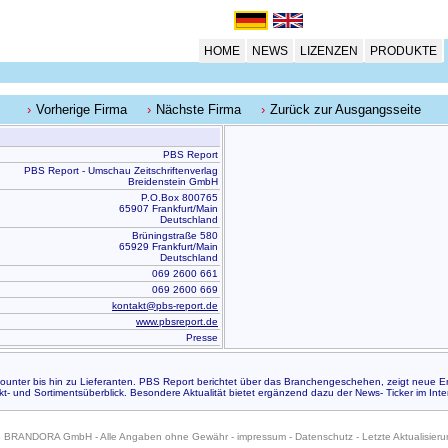
HOME
NEWS
LIZENZEN
PRODUKTE
Vorherige Firma
Nächste Firma
Zurück zur Ausgangsseite
PBS Report
PBS Report - Umschau Zeitschriftenverlag
Breidenstein GmbH
P.O.Box 800765
65907 Frankfurt/Main
Deutschland
Brüningstraße 580
65929 Frankfurt/Main
Deutschland
069 2600 661
069 2600 669
kontakt@pbs-report.de
www.pbsreport.de
Presse
ounter bis hin zu Lieferanten. PBS Report berichtet über das Branchengeschehen, zeigt neue 
 und Sortimentsüberblick. Besondere Aktualität bietet ergänzend dazu der News- Ticker im Inte
6 BRANDORA GmbH - Alle Angaben ohne Gewähr -
impressum
-
Datenschutz
- Letzte Aktualisier