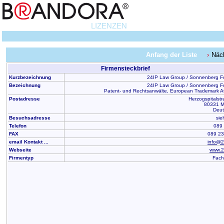
LIZENZEN
Anfang der Liste
Näc
Firmensteckbrief
Kurzbezeichnung
24IP Law Group / Sonnenberg F
Bezeichnung
24IP Law Group / Sonnenberg F
Patent- und Rechtsanwälte, European Trademark A
Postadresse
Herzogspitalst
80331 
Deut
Besuchsadresse
sie
Telefon
089
FAX
089 2
email Kontakt ...
info@2
Webseite
www.2
Firmentyp
Fach