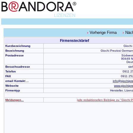
LIZENZEN
Vorherige Firma
Näc
Firmensteckbrief
Kurzbezeichnung
Giochi 
Bezeichnung
Giochi Preziosi Germa
Postadresse
Südwest
90449 N
Deut
Besuchsadresse
sie
Telefon
0911 2
FAX
0911 25
email Kontakt ...
info@giochipre
Webseite
www.giochipre
Firmentyp
Hersteller, Lize
Meldungen...
(alle redaktionellen Beiträge zu "Giochi P