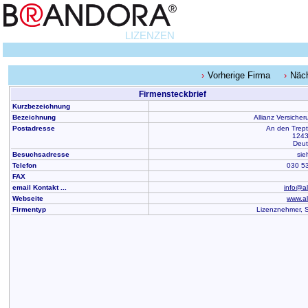
LIZENZEN
Vorherige Firma
Näc
Firmensteckbrief
Kurzbezeichnung
Bezeichnung
Allianz Versiche
Postadresse
An den Trep
1243
Deut
Besuchsadresse
sie
Telefon
030 5
FAX
email Kontakt ...
info@al
Webseite
www.al
Firmentyp
Lizenznehmer, 