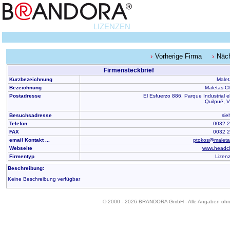
LIZENZEN
Vorherige Firma
Näc
Firmensteckbrief
Kurzbezeichnung
Malet
Bezeichnung
Maletas C
Postadresse
El Esfuerzo 886, Parque Industrial el
Quilpué, 
Besuchsadresse
sie
Telefon
0032 
FAX
0032 
email Kontakt ...
ptokos@maletas
Webseite
www.headch
Firmentyp
Lizen
Beschreibung:
Keine Beschreibung verfügbar
© 2000 - 2026 BRANDORA GmbH - Alle Angaben oh