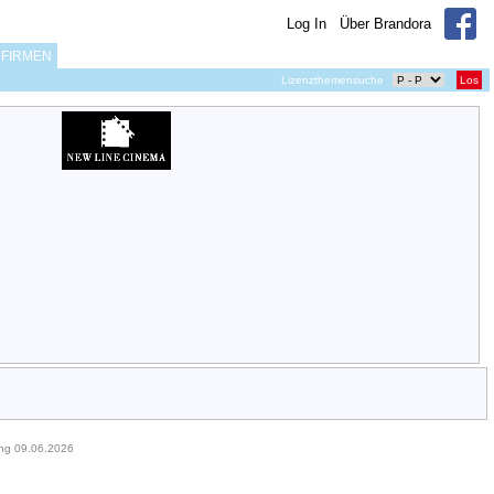
Log In
Über Brandora
FIRMEN
Lizenzthemensuche
Los
ung 09.06.2026