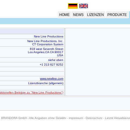
HOME
NEWS
LIZENZEN
PRODUKTE
New Line Productions
New Line Productions, Inc.
CT Corporation System
818 west Seventh Street
Los Angeles,CA CA 90017
USA
siehe oben
+1 213 627 8252
www.newline.com
Lizenzbranche (allgemein)
daktionellen Beiträge zu "New Line Productions")
6 BRANDORA GmbH - Alle Angaben ohne Gewähr -
impressum
-
Datenschutz
- Letzte Aktualisier