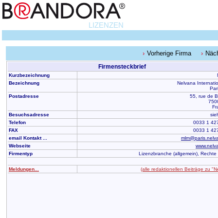
LIZENZEN
Vorherige Firma
Näc
Firmensteckbrief
Kurzbezeichnung
Bezeichnung
Nelvana Internatio
Par
Postadresse
55, rue de 
750
Fr
Besuchsadresse
sie
Telefon
0033 1 42
FAX
0033 1 42
email Kontakt ...
mlm@paris.nelv
Webseite
www.nelv
Firmentyp
Lizenzbranche (allgemein), Rechte
Meldungen...
(alle redaktionellen Beiträge zu "N