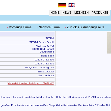
HOME
NEWS
LIZENZEN
PRODUKTE
Vorherige Firma
Nächste Firma
Zurück zur Ausgangsseite
TATAMI
TATAMI Schuh GmbH
Rheinstraße 2-4
53604 Bad Honnef
Deutschland
siehe oben
02224 9782 400
02224 9782 401
info@breitbanddesign.de
www.tatami.de
Lizenznehmer
(alle redaktionellen Beiträge zu "TATAMI")
chwertige Clogs und Sandalen. Mit der aktuellen Collection 2004 präsentiert TATAMI ausgefalle
en gerufen: Prominente machen aus weißen Clogs kleine Kunstwerke. Der komplette Erlös der Aktion