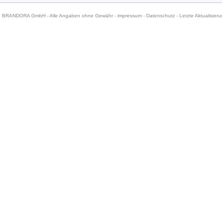
6 BRANDORA GmbH - Alle Angaben ohne Gewähr -
impressum
-
Datenschutz
- Letzte Aktualisier