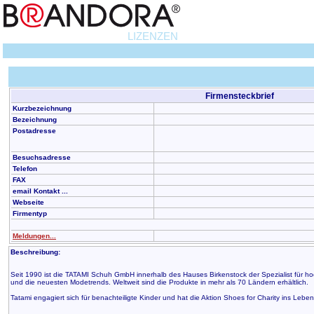
LIZENZEN
Firmensteckbrief
Kurzbezeichnung
Bezeichnung
Postadresse
Besuchsadresse
Telefon
FAX
email Kontakt ...
Webseite
Firmentyp
Meldungen...
Beschreibung:
Seit 1990 ist die TATAMI Schuh GmbH innerhalb des Hauses Birkenstock der Spezialist für ho
und die neuesten Modetrends. Weltweit sind die Produkte in mehr als 70 Ländern erhältlich.
Tatami engagiert sich für benachteiligte Kinder und hat die Aktion Shoes for Charity ins Leb