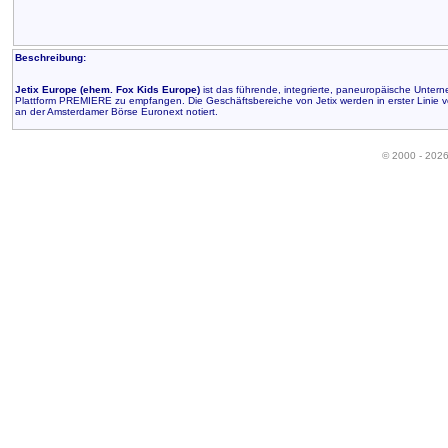
Beschreibung:
Jetix Europe (ehem. Fox Kids Europe)
ist das führende, integrierte, paneuropäische Unter
Plattform PREMIERE zu empfangen. Die Geschäftsbereiche von Jetix werden in erster Linie vo
an der Amsterdamer Börse Euronext notiert.
© 2000 - 202