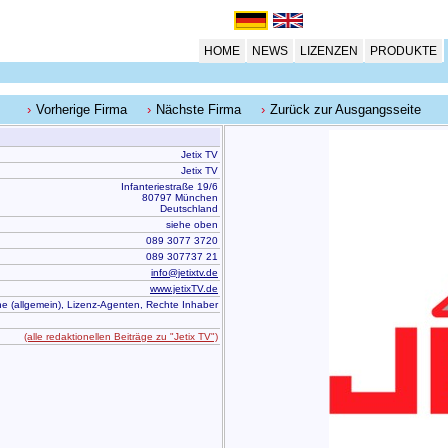
HOME
NEWS
LIZENZEN
PRODUKTE
Vorherige Firma
Nächste Firma
Zurück zur Ausgangsseite
Jetix TV
Jetix TV
Infanteriestraße 19/6
80797 München
Deutschland
siehe oben
089 3077 3720
089 307737 21
info@jetixtv.de
www.jetixTV.de
e (allgemein), Lizenz-Agenten, Rechte Inhaber
(alle redaktionellen Beiträge zu "Jetix TV")