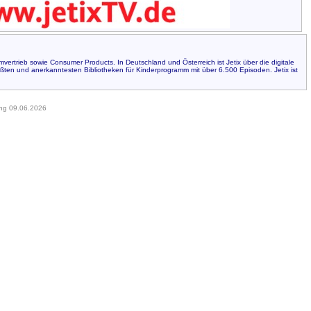
rtrieb sowie Consumer Products. In Deutschland und Österreich ist Jetix über die digitale
ßten und anerkanntesten Bibliotheken für Kinderprogramm mit über 6.500 Episoden. Jetix ist
ung 09.06.2026