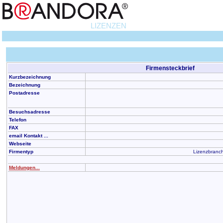
LIZENZEN
Firmensteckbrief
Kurzbezeichnung
Bezeichnung
Postadresse
Besuchsadresse
Telefon
FAX
email Kontakt ...
Webseite
Firmentyp
Lizenzbranch
Meldungen...