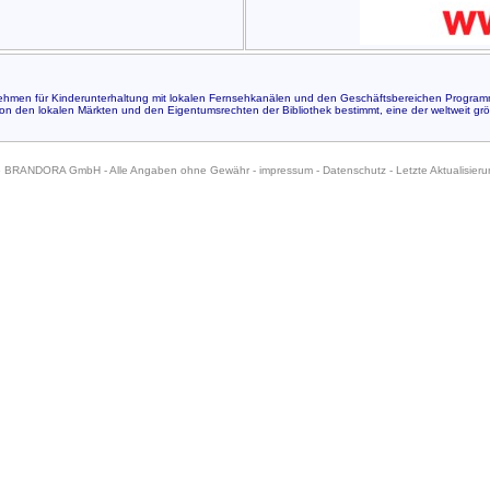
nehmen für Kinderunterhaltung mit lokalen Fernsehkanälen und den Geschäftsbereichen Programmve
n den lokalen Märkten und den Eigentumsrechten der Bibliothek bestimmt, eine der weltweit grö
6 BRANDORA GmbH - Alle Angaben ohne Gewähr -
impressum
-
Datenschutz
- Letzte Aktualisier