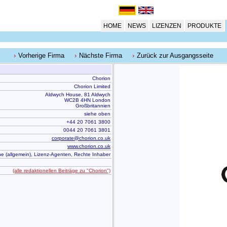
HOME
NEWS
LIZENZEN
PRODUKTE
Vorherige Firma
Nächste Firma
Zurück zur Ausgangsseite
Chorion
Chorion Limited
Aldwych House, 81 Aldwych
WC2B 4HN London
Großbritannien
siehe oben
+44 20 7061 3800
0044 20 7061 3801
corporate@chorion.co.uk
www.chorion.co.uk
e (allgemein), Lizenz-Agenten, Rechte Inhaber
(alle redaktionellen Beiträge zu "Chorion")