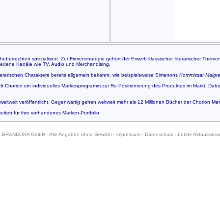
berrechten spezialisiert. Zur Firmenstrategie gehört der Erwerb klassischer, literarischer The
edene Kanäle wie TV, Audio und Merchandising.
iterarischen Charaktere bereits allgemein bekannt, wie beispielsweise Simenons
Kommissar Maigre
lt Chorion ein individuelles Markenprogramm zur Re-Positionierung des Produktes im Markt. Dabe
eltweit veröffentlicht. Gegenwärtig gehen weltweit mehr als 12 Millionen Bücher der Chorion M
eiten für ihre vorhandenes Marken-Portfolio.
6 BRANDORA GmbH - Alle Angaben ohne Gewähr -
impressum
-
Datenschutz
- Letzte Aktualisier