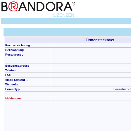
LIZENZEN
Firmensteckbrief
Kurzbezeichnung
Bezeichnung
Postadresse
Besuchsadresse
Telefon
FAX
email Kontakt ...
Webseite
Firmentyp
Lizenzbranch
Meldungen...