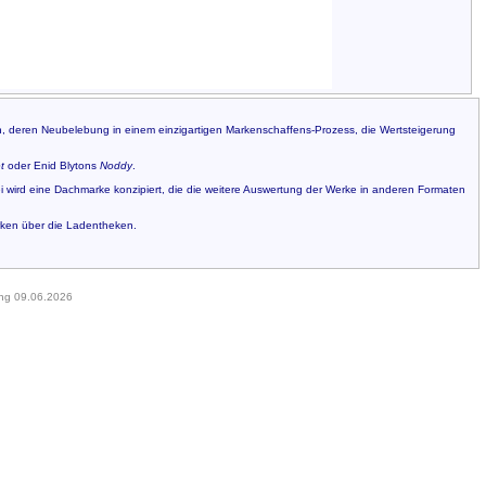
men, deren Neubelebung in einem einzigartigen Markenschaffens-Prozess, die Wertsteigerung
t
oder Enid Blytons
Noddy
.
i wird eine Dachmarke konzipiert, die die weitere Auswertung der Werke in anderen Formaten
arken über die Ladentheken.
ung 09.06.2026