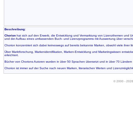
Beschreibung:
Chorion
hat sich auf den Erwerb, die Entwicklung und Vermarktung von Lizenzthemen und Urhe
und der Aufbau eines umfassenden Buch- und Lizenzprogramms mit Auswertung über verschi
Chorion konzentriert sich dabei keineswegs auf bereits bekannte Marken, obwohl viele ihrer l
Über Marktforschung, Markenidentifikation, Marken-Entwicklung und Marketingwissen entwicke
erleichtert.
Bücher von Chorions Autoren wurden in über 50 Sprachen übersetzt und in über 70 Ländern w
Chorion ist immer auf der Suche nach neuen Marken, literarischen Werten und Lizenzmöglichk
© 2000 - 202