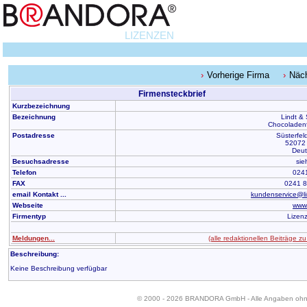
LIZENZEN
Vorherige Firma
Näc
Firmensteckbrief
Kurzbezeichnung
Bezeichnung
Lindt & 
Chocoladenf
Postadresse
Süsterfeld
52072
Deut
Besuchsadresse
sie
Telefon
024
FAX
0241 
email Kontakt ...
kundenservice@l
Webseite
www.
Firmentyp
Lizen
Meldungen...
(alle redaktionellen Beiträge zu
Beschreibung:
Keine Beschreibung verfügbar
© 2000 - 2026 BRANDORA GmbH - Alle Angaben oh