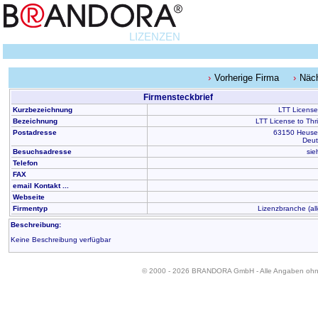
LIZENZEN
Vorherige Firma
Näc
Firmensteckbrief
Kurzbezeichnung
LTT License 
Bezeichnung
LTT License to Thr
Postadresse
63150 Heus
Deut
Besuchsadresse
sie
Telefon
FAX
email Kontakt ...
Webseite
Firmentyp
Lizenzbranche (al
Beschreibung:
Keine Beschreibung verfügbar
© 2000 - 2026 BRANDORA GmbH - Alle Angaben oh