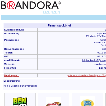
LIZENZEN
Firmensteckbrief
Kurzbezeichnung
S
Bezeichnung
Style F
TV Mania ( TV Med
Postadresse
Osts
40764 Lan
Deut
Besuchsadresse
sie
Telefon
0212 6
FAX
0212 6
email Kontakt ...
brigitte.kotthoff@tvm
Webseite
www.tvmgr
Firmentyp
Lizen
Meldungen...
(alle redaktionellen Beiträge zu "Sty
Beschreibung:
Keine Beschreibung verfügbar