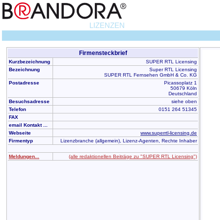
LIZENZEN
Firmensteckbrief
Kurzbezeichnung
SUPER RTL Licensing
Bezeichnung
Super RTL Licensing
SUPER RTL Fernsehen GmbH & Co. KG
Postadresse
Picassoplatz 1
50679 Köln
Deutschland
Besuchsadresse
siehe oben
Telefon
0151 264 51345
FAX
email Kontakt ...
Webseite
www.superrtl-licensing.de
Firmentyp
Lizenzbranche (allgemein), Lizenz-Agenten, Rechte Inhaber
Meldungen...
(alle redaktionellen Beiträge zu "SUPER RTL Licensing")