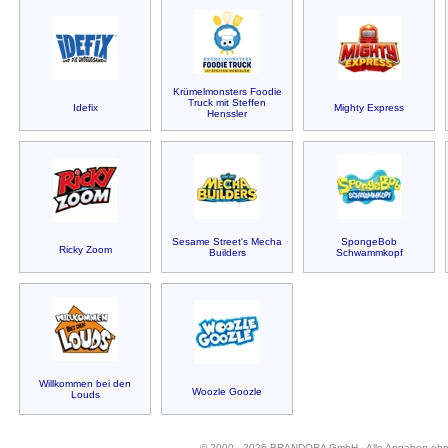
Krümelmonsters Foodie
Truck mit Steffen
Idefix
Mighty Express
Henssler
Sesame Street's Mecha
SpongeBob
Ricky Zoom
Builders
Schwammkopf
Willkommen bei den
Woozle Goozle
Louds
© 2000 - 2026 BRANDORA GmbH - Alle Angaben oh