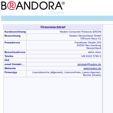
LIZENZEN
Firmensteckbrief
Kurzbezeichnung
Hasbro Consumer Products (DACH)
Bezeichnung
Hasbro Deutschland GmbH
TriForum Haus C1
Postadresse
Frankfurter Straße 233
63263 Neu-Isenburg
Deutschland
Besuchsadresse
siehe oben
Telefon
+49 6102 5790 0
FAX
email Kontakt ...
zentrale@hasbro.de
Webseite
www.hasbro.de
Firmentyp
Lizenzbranche (allgemein), Lizenznehmer, Lizenz-Agenten,
Rechte Inhaber