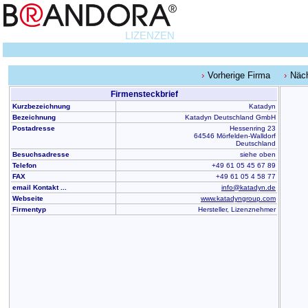
LIZENZEN
Vorherige Firma
Näc
Firmensteckbrief
Kurzbezeichnung
Katadyn
Bezeichnung
Katadyn Deutschland GmbH
Postadresse
Hessenring 23
64546 Mörfelden-Walldorf
Deutschland
Besuchsadresse
siehe oben
Telefon
+49 61 05 45 67 89
FAX
+49 61 05 4 58 77
email Kontakt ...
info@katadyn.de
Webseite
www.katadyngroup.com
Firmentyp
Hersteller, Lizenznehmer