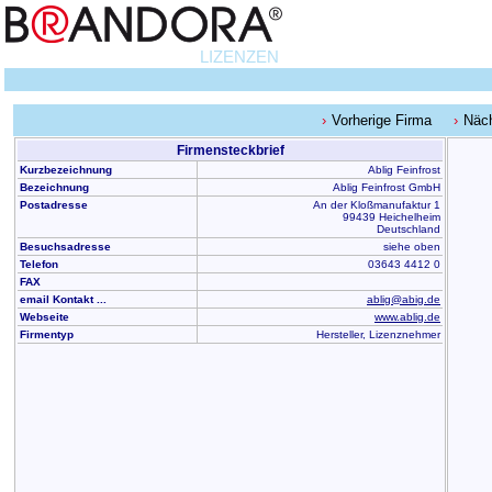
LIZENZEN
Vorherige Firma
Näc
Firmensteckbrief
Kurzbezeichnung
Ablig Feinfrost
Bezeichnung
Ablig Feinfrost GmbH
Postadresse
An der Kloßmanufaktur 1
99439 Heichelheim
Deutschland
Besuchsadresse
siehe oben
Telefon
03643 4412 0
FAX
email Kontakt ...
ablig@abig.de
Webseite
www.ablig.de
Firmentyp
Hersteller, Lizenznehmer