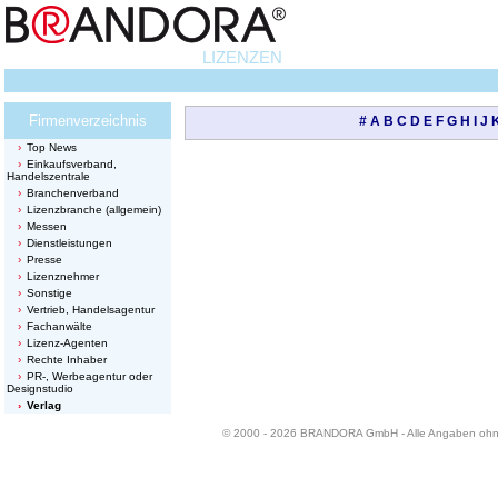
LIZENZEN
Firmenverzeichnis
#
A
B
C
D
E
F
G
H
I
J
Top News
Einkaufsverband,
Handelszentrale
Branchenverband
Lizenzbranche (allgemein)
Messen
Dienstleistungen
Presse
Lizenznehmer
Sonstige
Vertrieb, Handelsagentur
Fachanwälte
Lizenz-Agenten
Rechte Inhaber
PR-, Werbeagentur oder
Designstudio
Verlag
© 2000 - 2026 BRANDORA GmbH - Alle Angaben oh