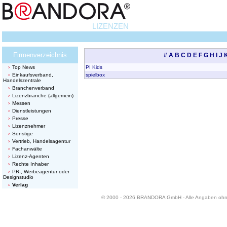
LIZENZEN
Firmenverzeichnis
#
A
B
C
D
E
F
G
H
I
J
Top News
PI Kids
Einkaufsverband,
spielbox
Handelszentrale
Branchenverband
Lizenzbranche (allgemein)
Messen
Dienstleistungen
Presse
Lizenznehmer
Sonstige
Vertrieb, Handelsagentur
Fachanwälte
Lizenz-Agenten
Rechte Inhaber
PR-, Werbeagentur oder
Designstudio
Verlag
© 2000 - 2026 BRANDORA GmbH - Alle Angaben oh