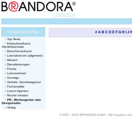
LIZENZEN
Firmenverzeichnis
#
A
B
C
D
E
F
G
H
I
J
Top News
Einkaufsverband,
Handelszentrale
Branchenverband
Lizenzbranche (allgemein)
Messen
Dienstleistungen
Presse
Lizenznehmer
Sonstige
Vertrieb, Handelsagentur
Fachanwälte
Lizenz-Agenten
Rechte Inhaber
PR-, Werbeagentur oder
Designstudio
Verlag
© 2000 - 2026 BRANDORA GmbH - Alle Angaben oh