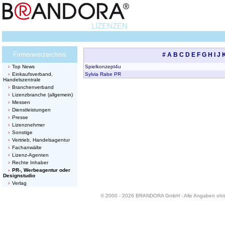
LIZENZEN
Firmenverzeichnis
#
A
B
C
D
E
F
G
H
I
J
Top News
Spielkonzept4u
Einkaufsverband,
Sylvia Rabe PR
Handelszentrale
Branchenverband
Lizenzbranche (allgemein)
Messen
Dienstleistungen
Presse
Lizenznehmer
Sonstige
Vertrieb, Handelsagentur
Fachanwälte
Lizenz-Agenten
Rechte Inhaber
PR-, Werbeagentur oder
Designstudio
Verlag
© 2000 - 2026 BRANDORA GmbH - Alle Angaben oh