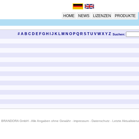
HOME
NEWS
LIZENZEN
PRODUKTE
#
A
B
C
D
E
F
G
H
I
J
K
L
M
N
O
P
Q
R
S
T
U
V
W
X
Y
Z
Suchen:
6 BRANDORA GmbH - Alle Angaben ohne Gewähr -
impressum
-
Datenschutz
- Letzte Aktualisier