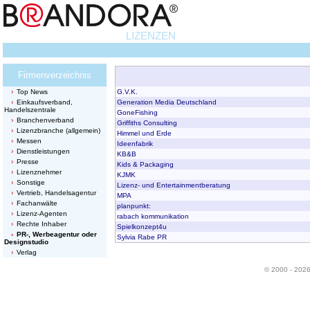
LIZENZEN
Firmenverzeichnis
Top News
G.V.K.
Einkaufsverband,
Generation Media Deutschland
Handelszentrale
GoneFishing
Branchenverband
Griffiths Consulting
Lizenzbranche (allgemein)
Himmel und Erde
Messen
Ideenfabrik
Dienstleistungen
KB&B
Presse
Kids & Packaging
Lizenznehmer
KJMK
Sonstige
Lizenz- und Entertainmentberatung
Vertrieb, Handelsagentur
MPA
Fachanwälte
planpunkt:
Lizenz-Agenten
rabach kommunikation
Rechte Inhaber
Spielkonzept4u
PR-, Werbeagentur oder
Sylvia Rabe PR
Designstudio
Verlag
© 2000 - 202