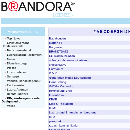
LIZENZEN
Firmenverzeichnis
#
A
B
C
D
E
F
G
H
I
J
Top News
Babykonzert
Einkaufsverband,
blattert PR
Handelszentrale
Borgmeier
Branchenverband
BRANDTSATZ
Lizenzbranche (allgemein)
CG Kommunikation
Messen
cobra youth communications
Dienstleistungen
crosscreative
Presse
Euroforum
Lizenznehmer
G.V.K.
Sonstige
Generation Media Deutschland
Vertrieb, Handelsagentur
GoneFishing
Fachanwälte
Griffiths Consulting
Lizenz-Agenten
Himmel und Erde
Rechte Inhaber
Ideenfabrik
PR-, Werbeagentur oder
KB&B
Designstudio
Kids & Packaging
Verlag
KJMK
Lizenz- und Entertainmentberatung
MPA
planpunkt:
rabach kommunikation
Spielkonzept4u