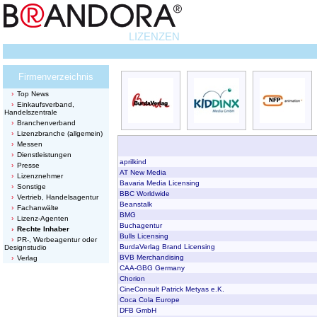
LIZENZEN
Firmenverzeichnis
Top News
Einkaufsverband,
Handelszentrale
Branchenverband
Lizenzbranche (allgemein)
Messen
Dienstleistungen
aprilkind
Presse
AT New Media
Lizenznehmer
Bavaria Media Licensing
Sonstige
BBC Worldwide
Vertrieb, Handelsagentur
Beanstalk
Fachanwälte
BMG
Lizenz-Agenten
Buchagentur
Rechte Inhaber
Bulls Licensing
PR-, Werbeagentur oder
BurdaVerlag Brand Licensing
Designstudio
BVB Merchandising
Verlag
CAA-GBG Germany
Chorion
CineConsult Patrick Metyas e.K.
Coca Cola Europe
DFB GmbH