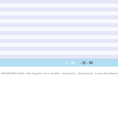
1 - 30
31 - 60
6 BRANDORA GmbH - Alle Angaben ohne Gewähr -
impressum
-
Datenschutz
- Letzte Aktualisier