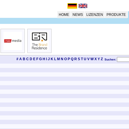
HOME
NEWS
LIZENZEN
PRODUKTE
#
A
B
C
D
E
F
G
H
I
J
K
L
M
N
O
P
Q
R
S
T
U
V
W
X
Y
Z
Suchen: