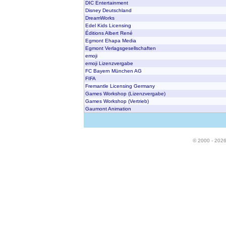
DIC Entertainment
Disney Deutschland
DreamWorks
Edel Kids Licensing
Éditions Albert René
Egmont Ehapa Media
Egmont Verlagsgesellschaften
emoji
emoji Lizenzvergabe
FC Bayern München AG
FIFA
Fremantle Licensing Germany
Games Workshop (Lizenzvergabe)
Games Workshop (Vertrieb)
Gaumont Animation
© 2000 - 202