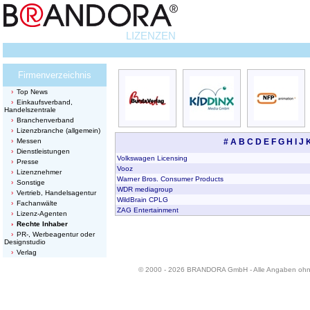
LIZENZEN
Firmenverzeichnis
Top News
Einkaufsverband,
Handelszentrale
Branchenverband
Lizenzbranche (allgemein)
Messen
#
A
B
C
D
E
F
G
H
I
J
Dienstleistungen
Volkswagen Licensing
Presse
Vooz
Lizenznehmer
Warner Bros. Consumer Products
Sonstige
WDR mediagroup
Vertrieb, Handelsagentur
WildBrain CPLG
Fachanwälte
ZAG Entertainment
Lizenz-Agenten
Rechte Inhaber
PR-, Werbeagentur oder
Designstudio
Verlag
© 2000 - 2026 BRANDORA GmbH - Alle Angaben oh