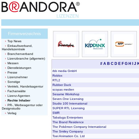
LIZENZEN
Firmenverzeichnis
Top News
Einkaufsverband,
Handelszentrale
Branchenverband
Lizenzbranche (allgemein)
Messen
#
A
B
C
D
E
F
G
H
I
J
Dienstleistungen
rbb media GmbH
Presse
Roblox
Lizenznehmer
RTL2
Sonstige
Rubber Duck
Vertrieb, Handelsagentur
scopas medien
Fachanwälte
Sesame Workshop
Lizenz-Agenten
Seven.One Licensing
Rechte Inhaber
Studio 100 International
PR-, Werbeagentur oder
SUPER RTL Licensing
Designstudio
SWR
Verlag
Tabaluga Enterprises
The Brand Residence
The Pokémon Company International
The Smiley Company
Toei Animation Co. Ltd