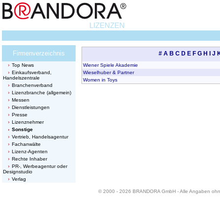
LIZENZEN
Firmenverzeichnis
#
A
B
C
D
E
F
G
H
I
J
Top News
Wiener Spiele Akademie
Einkaufsverband,
Wieselhuber & Partner
Handelszentrale
Women in Toys
Branchenverband
Lizenzbranche (allgemein)
Messen
Dienstleistungen
Presse
Lizenznehmer
Sonstige
Vertrieb, Handelsagentur
Fachanwälte
Lizenz-Agenten
Rechte Inhaber
PR-, Werbeagentur oder
Designstudio
Verlag
© 2000 - 2026 BRANDORA GmbH - Alle Angaben oh