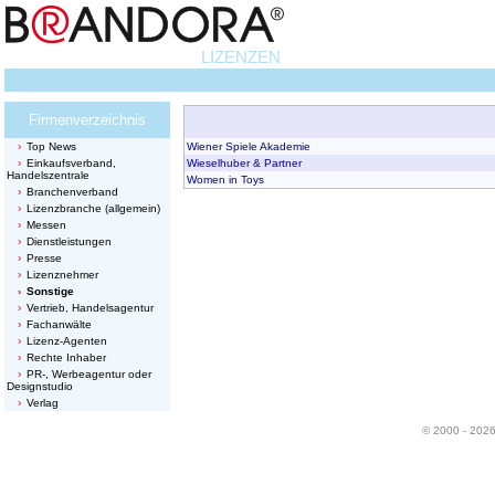
LIZENZEN
Firmenverzeichnis
Top News
Wiener Spiele Akademie
Einkaufsverband,
Wieselhuber & Partner
Handelszentrale
Women in Toys
Branchenverband
Lizenzbranche (allgemein)
Messen
Dienstleistungen
Presse
Lizenznehmer
Sonstige
Vertrieb, Handelsagentur
Fachanwälte
Lizenz-Agenten
Rechte Inhaber
PR-, Werbeagentur oder
Designstudio
Verlag
© 2000 - 202