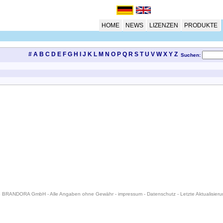
HOME
NEWS
LIZENZEN
PRODUKTE
#
A
B
C
D
E
F
G
H
I
J
K
L
M
N
O
P
Q
R
S
T
U
V
W
X
Y
Z
Suchen:
6 BRANDORA GmbH - Alle Angaben ohne Gewähr -
impressum
-
Datenschutz
- Letzte Aktualisier