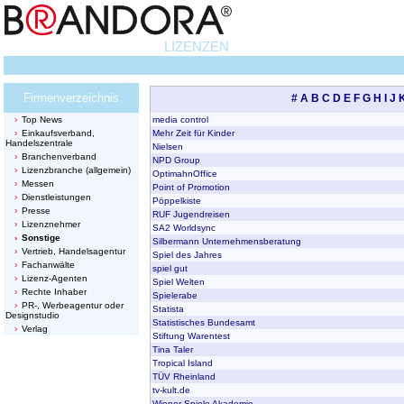
LIZENZEN
Firmenverzeichnis
#
A
B
C
D
E
F
G
H
I
J
Top News
media control
Einkaufsverband,
Mehr Zeit für Kinder
Handelszentrale
Nielsen
Branchenverband
NPD Group
Lizenzbranche (allgemein)
OptimahnOffice
Messen
Point of Promotion
Dienstleistungen
Pöppelkiste
Presse
RUF Jugendreisen
Lizenznehmer
SA2 Worldsync
Sonstige
Silbermann Unternehmensberatung
Vertrieb, Handelsagentur
Spiel des Jahres
Fachanwälte
spiel gut
Lizenz-Agenten
Spiel Welten
Rechte Inhaber
Spielerabe
PR-, Werbeagentur oder
Statista
Designstudio
Statistisches Bundesamt
Verlag
Stiftung Warentest
Tina Taler
Tropical Island
TÜV Rheinland
tv-kult.de
Wiener Spiele Akademie