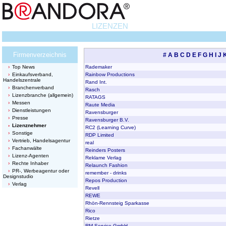
LIZENZEN
Firmenverzeichnis
#
A
B
C
D
E
F
G
H
I
J
Top News
Rademaker
Einkaufsverband,
Rainbow Productions
Handelszentrale
Rand Int.
Branchenverband
Rasch
Lizenzbranche (allgemein)
RATAGS
Messen
Raute Media
Dienstleistungen
Ravensburger
Presse
Ravensburger B.V.
Lizenznehmer
RC2 (Learning Curve)
Sonstige
RDP Limited
Vertrieb, Handelsagentur
real
Fachanwälte
Reinders Posters
Lizenz-Agenten
Reklame Verlag
Rechte Inhaber
Relaunch Fashion
PR-, Werbeagentur oder
remember - drinks
Designstudio
Repos Production
Verlag
Revell
REWE
Rhön-Rennsteig Sparkasse
Rico
Rietze
RM-Service GmbH