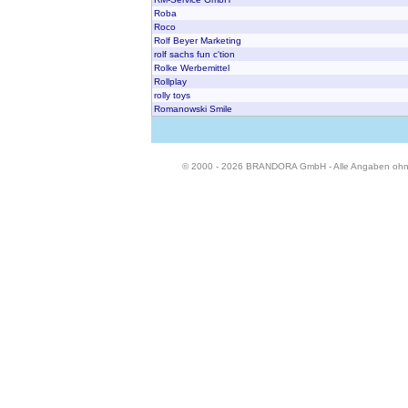
Roba
Roco
Rolf Beyer Marketing
rolf sachs fun c'tion
Rolke Werbemittel
Rollplay
rolly toys
Romanowski Smile
© 2000 - 2026 BRANDORA GmbH - Alle Angaben oh