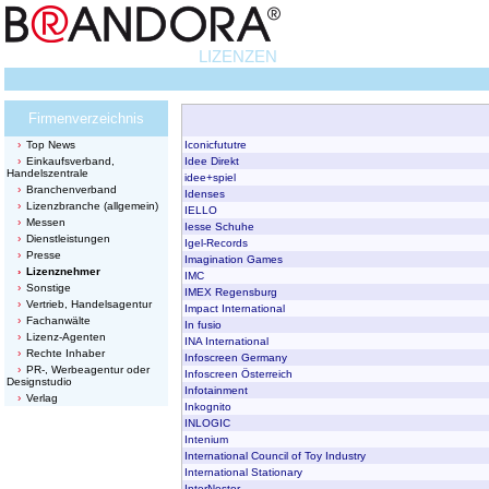
LIZENZEN
Firmenverzeichnis
Top News
Iconicfututre
Einkaufsverband,
Idee Direkt
Handelszentrale
idee+spiel
Branchenverband
Idenses
Lizenzbranche (allgemein)
IELLO
Messen
Iesse Schuhe
Dienstleistungen
Igel-Records
Presse
Imagination Games
Lizenznehmer
IMC
Sonstige
IMEX Regensburg
Vertrieb, Handelsagentur
Impact International
Fachanwälte
In fusio
Lizenz-Agenten
INA International
Rechte Inhaber
Infoscreen Germany
PR-, Werbeagentur oder
Infoscreen Österreich
Designstudio
Infotainment
Verlag
Inkognito
INLOGIC
Intenium
International Council of Toy Industry
International Stationary
InterNestor