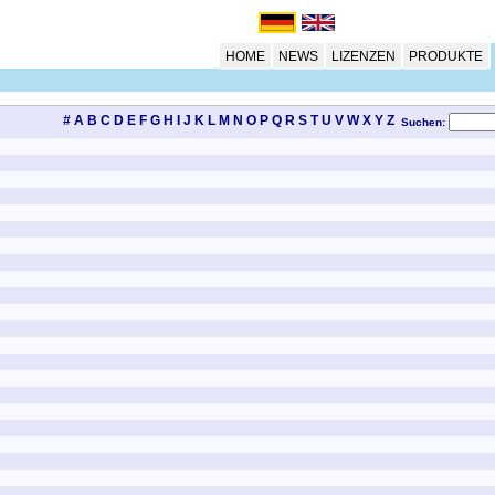
HOME
NEWS
LIZENZEN
PRODUKTE
#
A
B
C
D
E
F
G
H
I
J
K
L
M
N
O
P
Q
R
S
T
U
V
W
X
Y
Z
Suchen: