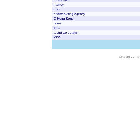
Intertoy
Intex
Intramarketing Agency
IQ Hong Kong
Italeri
ITEC
Itochu Corporation
IVKO
© 2000 - 202