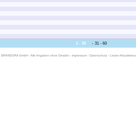
1 - 30
31 - 60
6 BRANDORA GmbH - Alle Angaben ohne Gewähr -
impressum
-
Datenschutz
- Letzte Aktualisier