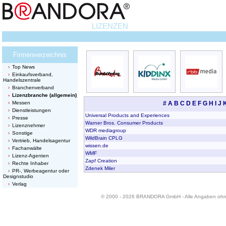
LIZENZEN
Firmenverzeichnis
Top News
Einkaufsverband,
Handelszentrale
Branchenverband
Lizenzbranche (allgemein)
Messen
#
A
B
C
D
E
F
G
H
I
J
Dienstleistungen
Universal Products and Experiences
Presse
Warner Bros. Consumer Products
Lizenznehmer
WDR mediagroup
Sonstige
WildBrain CPLG
Vertrieb, Handelsagentur
wissen.de
Fachanwälte
WMF
Lizenz-Agenten
Zapf Creation
Rechte Inhaber
Zdenek Miler
PR-, Werbeagentur oder
Designstudio
Verlag
© 2000 - 2026 BRANDORA GmbH - Alle Angaben oh