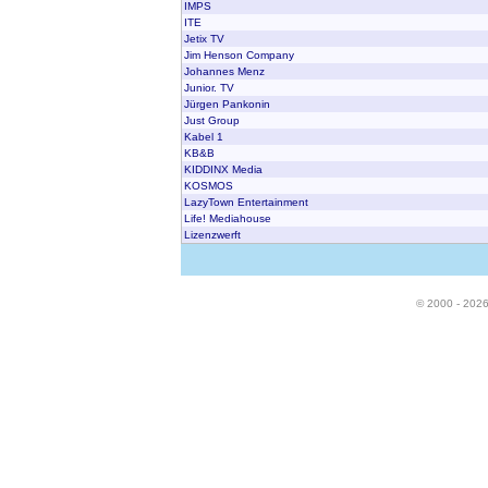
IMPS
ITE
Jetix TV
Jim Henson Company
Johannes Menz
Junior. TV
Jürgen Pankonin
Just Group
Kabel 1
KB&B
KIDDINX Media
KOSMOS
LazyTown Entertainment
Life! Mediahouse
Lizenzwerft
© 2000 - 202