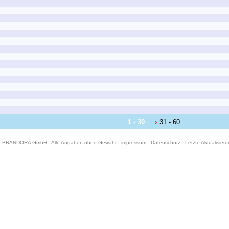
1 - 30
31 - 60
6 BRANDORA GmbH - Alle Angaben ohne Gewähr -
impressum
-
Datenschutz
- Letzte Aktualisier