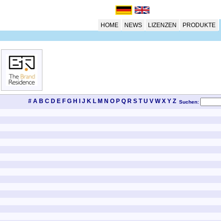
HOME
NEWS
LIZENZEN
PRODUKTE
#
A
B
C
D
E
F
G
H
I
J
K
L
M
N
O
P
Q
R
S
T
U
V
W
X
Y
Z
Suchen: