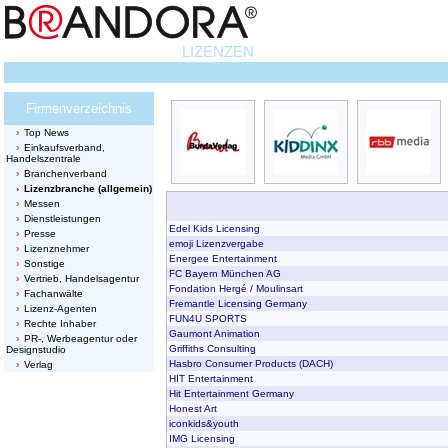
LIZENZEN
Firmenverzeichnis
Top News
Einkaufsverband,
Handelszentrale
Branchenverband
Lizenzbranche (allgemein)
Messen
Dienstleistungen
Edel Kids Licensing
Presse
emoji Lizenzvergabe
Lizenznehmer
Energee Entertainment
Sonstige
FC Bayern München AG
Vertrieb, Handelsagentur
Fondation Hergé / Moulinsart
Fachanwälte
Fremantle Licensing Germany
Lizenz-Agenten
FUN4U SPORTS
Rechte Inhaber
Gaumont Animation
PR-, Werbeagentur oder
Griffiths Consulting
Designstudio
Hasbro Consumer Products (DACH)
Verlag
HIT Entertainment
Hit Entertainment Germany
Honest Art
iconkids&youth
IMG Licensing