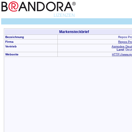
LIZENZEN
Markensteckbrief
Bezeichnung
Repos Pro
Firma
Repos Pro
Vertrieb
Asmodee Deut
Land:
Deut
Webseite
HTTP://www.rp