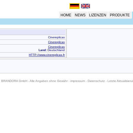
HOME
NEWS
LIZENZEN
PRODUKTE
Cinereplicas
Cinereplicas
Cinereplicas
Land:
Deutschland
HTTP://www.cinereplicas.fr
6 BRANDORA GmbH - Alle Angaben ohne Gewähr -
impressum
-
Datenschutz
- Letzte Aktualisier