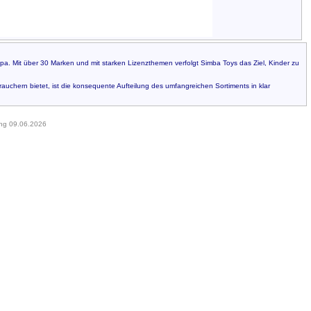
pa. Mit über 30 Marken und mit starken Lizenzthemen verfolgt Simba Toys das Ziel, Kinder zu
auchern bietet, ist die konsequente Aufteilung des umfangreichen Sortiments in klar
ung 09.06.2026