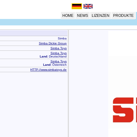
HOME
NEWS
LIZENZEN
PRODUKTE
Simba
Simba Dickie Group
Simba Toys
Simba Toys
Land:
Deutschland
Simba Toys
Land:
Österreich
HTTP://www.simbatoys.de