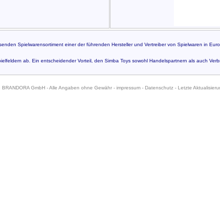
senden Spielwarensortiment einer der führenden Hersteller und Vertreiber von Spielwaren in Euro
ielfeldern ab. Ein entscheidender Vorteil, den Simba Toys sowohl Handelspartnern als auch Verbr
6 BRANDORA GmbH - Alle Angaben ohne Gewähr -
impressum
-
Datenschutz
- Letzte Aktualisier