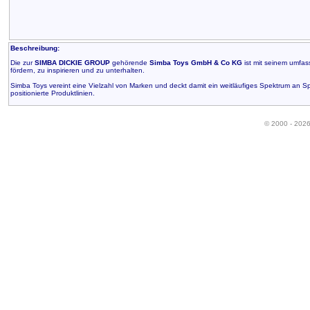
Beschreibung:
Die zur
SIMBA DICKIE GROUP
gehörende
Simba Toys GmbH & Co KG
ist mit seinem umfas
fördern, zu inspirieren und zu unterhalten.
Simba Toys vereint eine Vielzahl von Marken und deckt damit ein weitläufiges Spektrum an Sp
positionierte Produktlinien.
© 2000 - 202